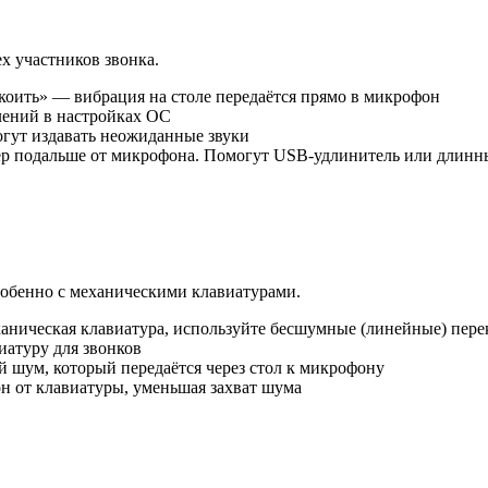
х участников звонка.
коить» — вибрация на столе передаётся прямо в микрофон
ений в настройках ОС
гут издавать неожиданные звуки
р подальше от микрофона. Помогут USB-удлинитель или длинн
собенно с механическими клавиатурами.
ханическая клавиатура, используйте бесшумные (линейные) пере
атуру для звонков
 шум, который передаётся через стол к микрофону
н от клавиатуры, уменьшая захват шума