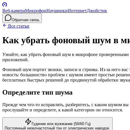
Веб-камера
Микрофон
Наушники
Интернет
Джойстик
Обратная связь
Все статьи
Как убрать фоновый шум в м
Узнайте, как убрать фоновый шум в микрофоне проверенными 
приложений.
Фоновый шум портит звонки, записи и стримы. Из-за него вас 
новость: большинство проблем с шумом имеют простые решения
бесплатных быстрых решений до продвинутой обработки звука
Определите тип шума
Прежде чем что-то исправлять, разберитесь, с каким шумом в
прослушайте и определите, к какой категории он относится.
Гудение или жужжание (50/60 Гц)
Постоянный низкочастотный тон от электрических наводок.