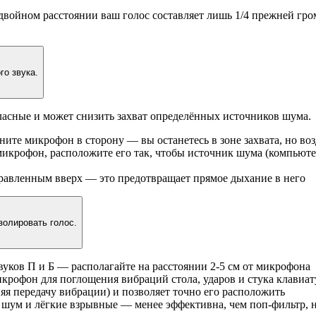
 двойном расстоянии ваш голос составляет лишь 1/4 прежней гр
о звука.
асные и может снизить захват определённых источников шума.
ните микрофон в сторону — вы останетесь в зоне захвата, но 
икрофон, расположите его так, чтобы источник шума (компьюте
равленным вверх — это предотвращает прямое дыхание в него
золировать голос.
вуков П и Б — располагайте на расстоянии 2-5 см от микрофона
рофон для поглощения вибраций стола, ударов и стука клавиа
яя передачу вибрации) и позволяет точно его расположить
шум и лёгкие взрывные — менее эффективна, чем поп-фильтр, 