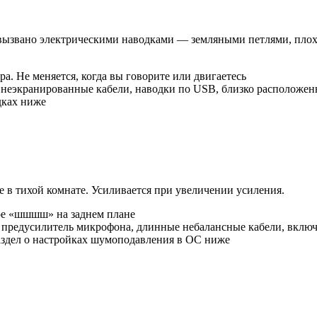
вызвано электрическими наводками — земляными петлями, пло
а. Не меняется, когда вы говорите или двигаетесь
 неэкранированные кабели, наводки по USB, близко расположе
дках ниже
е в тихой комнате. Усиливается при увеличении усиления.
ое «шшшш» на заднем плане
предусилитель микрофона, длинные небалансные кабели, вклю
аздел о настройках шумоподавления в ОС ниже