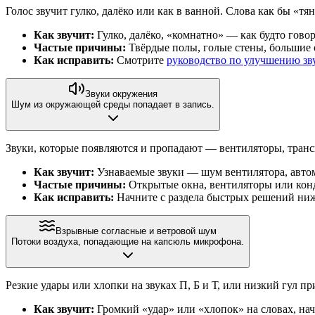
Голос звучит гулко, далёко или как в ванной. Слова как бы «т
Как звучит:
Гулко, далёко, «комнатно» — как будто гово
Частые причины:
Твёрдые полы, голые стены, большие 
Как исправить:
Смотрите
руководство по улучшению зв
Звуки окружения
Шум из окружающей среды попадает в запись.
Звуки, которые появляются и пропадают — вентиляторы, транс
Как звучит:
Узнаваемые звуки — шум вентилятора, автом
Частые причины:
Открытые окна, вентиляторы или кон
Как исправить:
Начните с раздела быстрых решений ни
Взрывные согласные и ветровой шум
Потоки воздуха, попадающие на капсюль микрофона.
Резкие удары или хлопки на звуках П, Б и Т, или низкий гул 
Как звучит:
Громкий «удар» или «хлопок» на словах, на