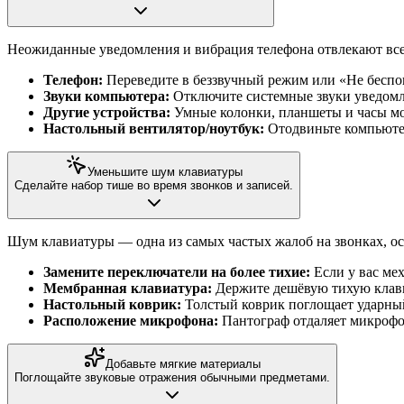
Неожиданные уведомления и вибрация телефона отвлекают все
Телефон:
Переведите в беззвучный режим или «Не беспо
Звуки компьютера:
Отключите системные звуки уведомл
Другие устройства:
Умные колонки, планшеты и часы мо
Настольный вентилятор/ноутбук:
Отодвиньте компьюте
Уменьшите шум клавиатуры
Сделайте набор тише во время звонков и записей.
Шум клавиатуры — одна из самых частых жалоб на звонках, о
Замените переключатели на более тихие:
Если у вас ме
Мембранная клавиатура:
Держите дешёвую тихую клави
Настольный коврик:
Толстый коврик поглощает ударный
Расположение микрофона:
Пантограф отдаляет микрофо
Добавьте мягкие материалы
Поглощайте звуковые отражения обычными предметами.