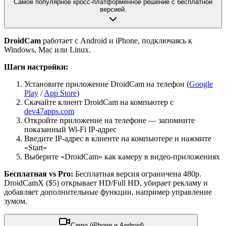
Самое популярное кросс-платформенное решение с бесплатной
версией.
DroidCam
работает с Android и iPhone, подключаясь к
Windows, Mac или Linux.
Шаги настройки:
Установите приложение DroidCam на телефон (
Google
Play
/
App Store
)
Скачайте клиент DroidCam на компьютер с
dev47apps.com
Откройте приложение на телефоне — запомните
показанный Wi-Fi IP-адрес
Введите IP-адрес в клиенте на компьютере и нажмите
«Start»
Выберите «DroidCam» как камеру в видео-приложениях
Бесплатная vs Pro:
Бесплатная версия ограничена 480p.
DroidCamX ($5) открывает HD/Full HD, убирает рекламу и
добавляет дополнительные функции, например управление
зумом.
Camo (iPhone и Android)