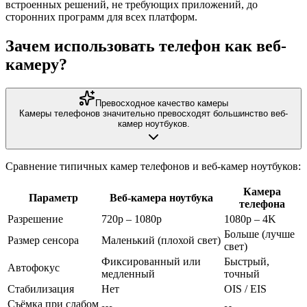
встроенных решений, не требующих приложений, до
сторонних программ для всех платформ.
Зачем использовать телефон как веб-
камеру?
Превосходное качество камеры
Камеры телефонов значительно превосходят большинство веб-
камер ноутбуков.
Сравнение типичных камер телефонов и веб-камер ноутбуков:
Камера
Параметр
Веб-камера ноутбука
телефона
Разрешение
720p – 1080p
1080p – 4K
Больше (лучше
Размер сенсора
Маленький (плохой свет)
свет)
Фиксированный или
Быстрый,
Автофокус
медленный
точный
Стабилизация
Нет
OIS / EIS
Съёмка при слабом