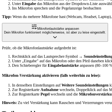
Unter
Eingabe
das Mikrofon aus der Dropdown-Liste auswähl
Ins Mikrofon sprechen und die Pegelanzeige beobachten
Tipp:
Wenn du mehrere Mikrofone hast (Webcam, Headset, Laptop), 
Mikrofonlautstärke anpassen
Dein Mikrofon funktioniert möglicherweise, ist aber zu leise eingestellt.
Prüfe, ob die Mikrofonlautstärke aufgedreht ist:
Rechtsklick auf das Lautsprecher-Symbol →
Soundeinstellun
Unter „Eingabe" auf das Mikrofon oder den Pfeil daneben klic
Den Schieberegler für
Eingabelautstärke
anpassen (80–100 %
Mikrofon-Verstärkung aktivieren (falls weiterhin zu leise):
In denselben Einstellungen auf
Weitere Soundeinstellungen
k
Zur Registerkarte
Aufnahme
wechseln, Doppelklick auf das M
Zur Registerkarte
Pegel
wechseln und die
Mikrofonverstärk
Hinweis:
Zu viel Verstärkung kann Rauschen und Verzerrungen veru