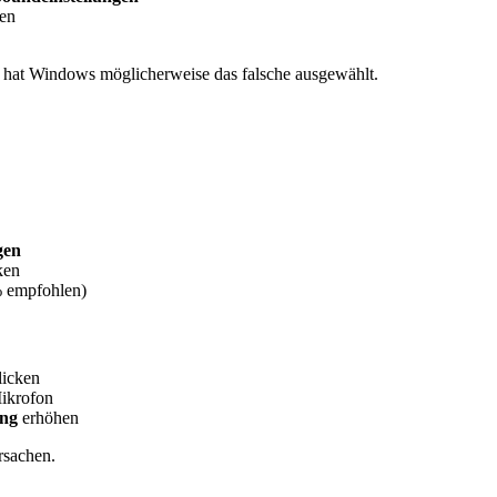
en
hat Windows möglicherweise das falsche ausgewählt.
gen
ken
 empfohlen)
licken
ikrofon
ung
erhöhen
rsachen.