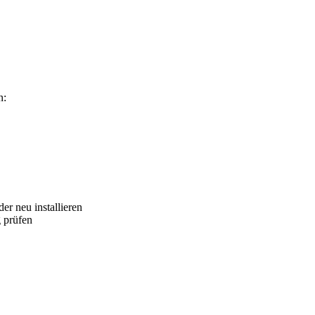
n:
er neu installieren
 prüfen