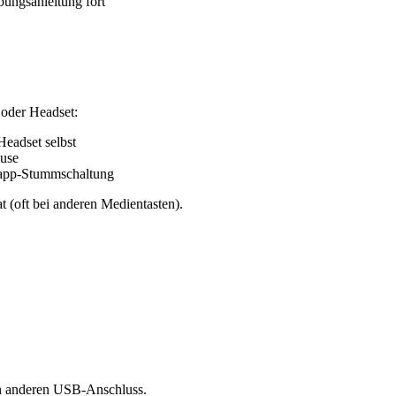
bungsanleitung fort
 oder Headset:
eadset selbst
äuse
app-Stummschaltung
 (oft bei anderen Medientasten).
en anderen USB-Anschluss.