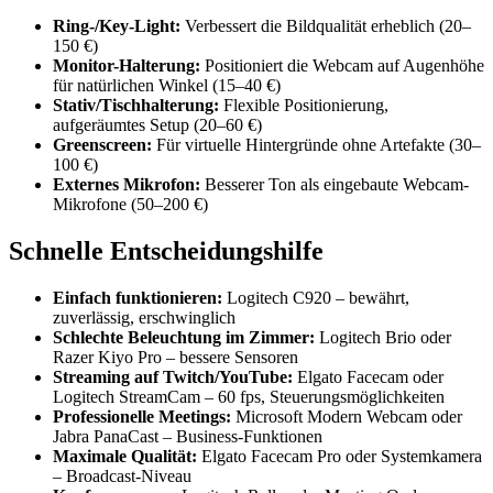
Ring-/Key-Light:
Verbessert die Bildqualität erheblich (20–
150 €)
Monitor-Halterung:
Positioniert die Webcam auf Augenhöhe
für natürlichen Winkel (15–40 €)
Stativ/Tischhalterung:
Flexible Positionierung,
aufgeräumtes Setup (20–60 €)
Greenscreen:
Für virtuelle Hintergründe ohne Artefakte (30–
100 €)
Externes Mikrofon:
Besserer Ton als eingebaute Webcam-
Mikrofone (50–200 €)
Schnelle Entscheidungshilfe
Einfach funktionieren:
Logitech C920 – bewährt,
zuverlässig, erschwinglich
Schlechte Beleuchtung im Zimmer:
Logitech Brio oder
Razer Kiyo Pro – bessere Sensoren
Streaming auf Twitch/YouTube:
Elgato Facecam oder
Logitech StreamCam – 60 fps, Steuerungsmöglichkeiten
Professionelle Meetings:
Microsoft Modern Webcam oder
Jabra PanaCast – Business-Funktionen
Maximale Qualität:
Elgato Facecam Pro oder Systemkamera
– Broadcast-Niveau