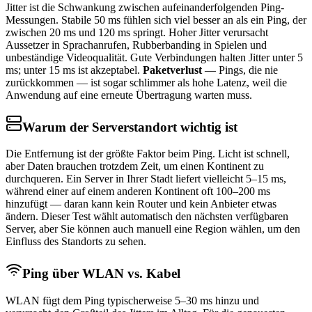
Jitter ist die Schwankung zwischen aufeinanderfolgenden Ping-
Messungen. Stabile 50 ms fühlen sich viel besser an als ein Ping, der
zwischen 20 ms und 120 ms springt. Hoher Jitter verursacht
Aussetzer in Sprachanrufen, Rubberbanding in Spielen und
unbeständige Videoqualität. Gute Verbindungen halten Jitter unter 5
ms; unter 15 ms ist akzeptabel.
Paketverlust
— Pings, die nie
zurückkommen — ist sogar schlimmer als hohe Latenz, weil die
Anwendung auf eine erneute Übertragung warten muss.
Warum der Serverstandort wichtig ist
Die Entfernung ist der größte Faktor beim Ping. Licht ist schnell,
aber Daten brauchen trotzdem Zeit, um einen Kontinent zu
durchqueren. Ein Server in Ihrer Stadt liefert vielleicht 5–15 ms,
während einer auf einem anderen Kontinent oft 100–200 ms
hinzufügt — daran kann kein Router und kein Anbieter etwas
ändern. Dieser Test wählt automatisch den nächsten verfügbaren
Server, aber Sie können auch manuell eine Region wählen, um den
Einfluss des Standorts zu sehen.
Ping über WLAN vs. Kabel
WLAN fügt dem Ping typischerweise 5–30 ms hinzu und