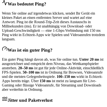
Was bedeutet Ping?
Wenn Sie online auf irgendetwas klicken, sendet Ihr Gerät ein
kleines Paket an einen entfernten Server und wartet auf eine
Antwort. Ping ist die Round-Trip-Zeit dieses Austauschs in
Millisekunden (ms). Er ist unabhängig von Download- oder
Upload-Geschwindigkeit — eine 1-Gbps-Verbindung mit 150 ms
Ping wirkt in Echtzeit-Apps wie Spielen und Videoanrufen trotzdem
langsam.
Was ist ein guter Ping?
Ein guter Ping hängt davon ab, was Sie online tun.
Unter 20 ms
ist
ausgezeichnet und entspricht dem Niveau, das Wettkampfspieler
anstreben.
20–50 ms
ist gut für jede Online-Aktivität, einschließlich
FPS-Spielen.
50–100 ms
ist in Ordnung für Browsen, Videoanrufe
und die meisten Gelegenheitsspiele.
100–150 ms
wirkt in Echtzeit-
Apps bereits träge. Über
150 ms
ist meist zu langsam für Live-
Gaming oder flüssige Videoanrufe, für Streaming und Downloads
aber weiterhin in Ordnung.
Jitter und Paketverlust