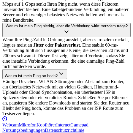
Mbps auf 1 Gbps senkt Ihren Ping nicht, wenn diese Faktoren
unverändert bleiben. Eine kabelgebundene Verbindung, ein näherer
Server und ein weniger belastetes Netzwerk helfen weit mehr als
reine Bandbreite.
Warum ist mein Ping niedrig, aber die Verbindung wirkt trotzdem träge?
Wenn Ihre Ping-Zahl in Ordnung aussieht, aber es trotzdem ruckelt,
liegt es meist an
Jitter
oder
Paketverlust
. Eine stabile 60-ms-
Verbindung fühlt sich flüssiger an als eine, die zwischen 20 ms und
200 ms schwankt. Dieser Test zeigt Jitter und Verluste, sodass Sie
eine instabile Verbindung erkennen, die eine einmalige Ping-Zahl
nicht aufdecken würde.
Warum ist mein Ping so hoch?
Häufige Ursachen: WLAN-Störungen oder Abstand zum Router,
ein überlastetes Netzwerk mit zu vielen Geräten, Hintergrund-
Uploads oder Cloud-Synchronisation, ein überlasteter ISP in
Spitzenzeiten oder ein veralteter Router. Schließen Sie per Ethernet
an, pausieren Sie andere Downloads und starten Sie den Router neu.
Bleibt der Ping hoch, könnte das Problem an der ISP-Route zum
Testserver liegen.
Webcam
Mikrofon
Kopfhörer
Internet
Gamepad
Nutzungsbedingungen
Datenschutzrichtlinie