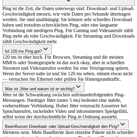
Ping ist die Zeit, die Daten unterwegs sind. Download- und Upload-
Geschwindigkeit messen, wie viele Daten pro Sekunde übertragen
werden. Sie sind unabhängig: Sie können sehr schnelles Download
haben und trotzdem schrecklichen Ping, oder eine langsame
Verbindung mit niedrigem Ping. Für Gaming und Videoanrufe zählt
Ping mehr als rohe Geschwindigkeit. Für Streaming und Downloads
zählt Geschwindigkeit mehr.
Ist 120 ms Ping gut?
120 ms ist eher hoch. Für Browsen, Streaming und die meisten
MMOs oder Strategiespiele ist das noch okay, aber in schnellen
Shootern und Videoanrufen werden Sie eine Verzögerung spüren.
Wenn der Server nahe ist und Sie 120 ms sehen, stimmt etwas nicht
— versuchen Sie Ethernet oder prüfen Sie Hintergrundtraffic.
Was ist Jitter und warum ist er wichtig?
Jitter ist die Schwankung zwischen aufeinanderfolgenden Ping-
Messungen. Niedriger Jitter (unter 5 ms) bedeutet eine stabile,
vorhersehbare Verbindung. Hoher Jitter verursacht Aussetzer bei
Sprachanrufen, ruckelndes Video und inkonsistentes Spielgefühl,
selbst wenn der durchschnittliche Ping in Ordnung aussieht.
Beeinflussen Download- oder Upload-Geschwindigkeit den Ping?
Meistens nein. Mehr Bandbreite lässt einzelne Pakete nicht schneller