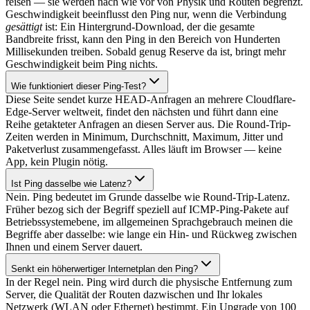
reisen — sie werden nach wie vor von Physik und Routen begrenzt.
Geschwindigkeit beeinflusst den Ping nur, wenn die Verbindung
gesättigt
ist: Ein Hintergrund-Download, der die gesamte
Bandbreite frisst, kann den Ping in den Bereich von Hunderten
Millisekunden treiben. Sobald genug Reserve da ist, bringt mehr
Geschwindigkeit beim Ping nichts.
Wie funktioniert dieser Ping-Test?
Diese Seite sendet kurze HEAD-Anfragen an mehrere Cloudflare-
Edge-Server weltweit, findet den nächsten und führt dann eine
Reihe getakteter Anfragen an diesen Server aus. Die Round-Trip-
Zeiten werden in Minimum, Durchschnitt, Maximum, Jitter und
Paketverlust zusammengefasst. Alles läuft im Browser — keine
App, kein Plugin nötig.
Ist Ping dasselbe wie Latenz?
Nein. Ping bedeutet im Grunde dasselbe wie Round-Trip-Latenz.
Früher bezog sich der Begriff speziell auf ICMP-Ping-Pakete auf
Betriebssystemebene, im allgemeinen Sprachgebrauch meinen die
Begriffe aber dasselbe: wie lange ein Hin- und Rückweg zwischen
Ihnen und einem Server dauert.
Senkt ein höherwertiger Internetplan den Ping?
In der Regel nein. Ping wird durch die physische Entfernung zum
Server, die Qualität der Routen dazwischen und Ihr lokales
Netzwerk (WLAN oder Ethernet) bestimmt. Ein Upgrade von 100