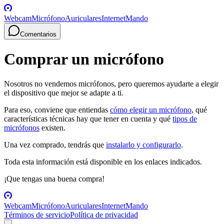
Webcam
Micrófono
Auriculares
Internet
Mando
Comentarios
Comprar un micrófono
Nosotros no vendemos micrófonos, pero queremos ayudarte a elegir
el dispositivo que mejor se adapte a ti.
Para eso, conviene que entiendas
cómo elegir un micrófono
, qué
características técnicas hay que tener en cuenta y qué
tipos de
micrófonos
existen.
Una vez comprado, tendrás que
instalarlo y configurarlo
.
Toda esta información está disponible en los enlaces indicados.
¡Que tengas una buena compra!
Webcam
Micrófono
Auriculares
Internet
Mando
Términos de servicio
Política de privacidad