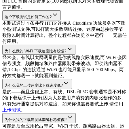
国 FCC 当前的宽带定义(100 Mbps),所以对大多数现代场景而
言算偏慢。
这个下载测试是如何工作的?
本测试通过 4 条并行 HTTP 连接从 Cloudflare 边缘服务器下载
小型测试文件,可以打满大多数网络连接。速度由总接收字节
数除以时间计算得出。整个过程都在浏览器中运行——无需任
何应用。
为什么我的 Wi-Fi 下载速度比有线慢?
经常会。有线以太网测量的是你的线路实际速度,而 Wi-Fi 会因
信号强度、频段拥堵和路由器限制带来波动。即便路由器不
错,1 Gbps 的连接通过 Wi-Fi 也可能只显示 500–700 Mbps。两
种方式都测一下就能看到差距。
为什么我的上传速度比下载速度低?
是的——而且这很正常。有线、DSL 和 5G 套餐通常是不对称
的(下载远快于上传),因为大多数用户消费的内容比创作的多。
只有光纤通常提供对称速度。如果你也需要测试上传,请使用
上传测试
。
为什么我的下载速度比套餐标称值低?
可能是后台应用抢占带宽、Wi-Fi 干扰、距离路由器太远、运