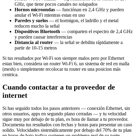
GHz, que tiene pocos canales no solapados
Hornos microondas
— funciónan en 2,4 GHz y pueden
anular el Wi-Fi mientras estan en uso
Paredes y suelos
— el hormigon, el ladrillo y el metal
reducen mucho la señal
Dispositivos Bluetooth
— comparten el espectro de 2,4 GHz
y pueden causar interferencias
Distancia al router
— la señal se debilita rápidamente a
partir de 10-15 metros
Si tus resultados por Wi-Fi son siempre malos pero por Ethernet
estan bien, considera un router Wi-Fi 6, un sistema de red en malla
(mesh) o simplemente recolocar tu router en una posicion más
centrica.
Cuando contactar a tu proveedor de
internet
Si has seguido todos los pasos anteriores — conexión Ethernet, sin
otros usuarios, apps en segundo plano cerradas — y tu velocidad
sigue muy por debajo de tu plan, es hora de llamar a tu proveedor.
Documenta tus resultados con fechas y horas para presentar un caso
solido. Velocidades sistemáticamente por debajo del 70% de tu plan
en horas de bajo trafico sugieren un problema real de su parte.