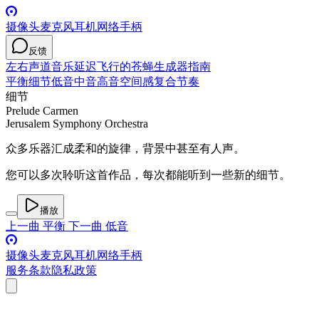
摄像头
麦克风
耳机
网络
手柄
反馈
左右声道
音乐
延迟
飞行的苍蝇
生成器
指南
平衡
细节
低音
中音
高音
空间感
复合节奏
细节
Prelude Carmen
Jerusalem Symphony Orchestra
众多乐器汇成柔和的旋律，背景中甚至有人声。
您可以多次聆听这首作品，每次都能听到一些新的细节。
播放
上一曲
平衡
下一曲
低音
摄像头
麦克风
耳机
网络
手柄
服务条款
隐私政策