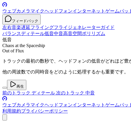
ウェブカメラ
マイク
ヘッドフォン
インターネット
ゲームパッ
フィードバック
左右
音楽
遅延
フライングフライ
ジェネレーター
ガイド
バランス
ディテール
低音
中音
高音
空間
ポリリズム
低音
Chaos at the Spaceship
Out of Flux
トラックの最初の数秒で、ヘッドフォンの低音がどれほど豊
他の周波数での同時音をどのように処理するかも重要です。
再生
前のトラック
ディテール
次のトラック
中音
ウェブカメラ
マイク
ヘッドフォン
インターネット
ゲームパッ
利用規約
プライバシーポリシー